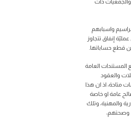
 والجمعيات ذات
مراسيم واسبابهم
عمليّة إنفاق تتجاوز
من قطع حساباتها.
ع المستندات العامة
سلات والعقود
ت متاحة، اذ ان هذا
الح عامة او خاصة
رية والمهنية، وتلك
صة وصحتهم،