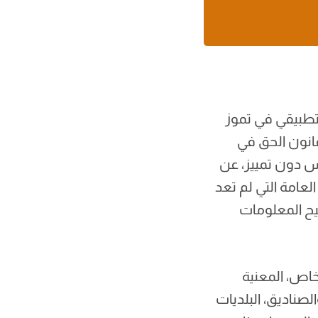
اط 2017، وتلاه المرسوم التطبيقي في تموز
التعديلات على القانون في شهر تمّوز 2021. أتاح قانون الحق في
س دون تمييز، عن
عامة التي لم تعد
يح المعلومات
خاص، المعنية
صناديق، البلديات