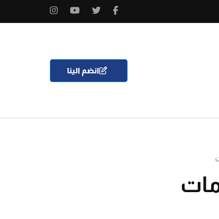
انضم الينا
ت
مات