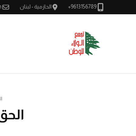
الحازمية - لبنان
m
9613156789+
الولاء للوطن
سيادة وطن كرامة مواط
ال
الحق