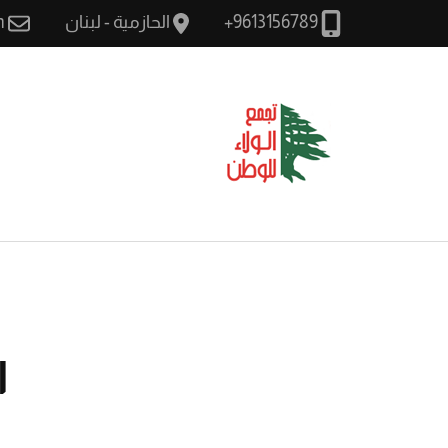
الحازمية - لبنان
m
9613156789+
الولاء للوطن
سيادة وطن كرامة مواط
ا