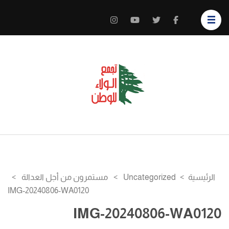
الولاء للوطن
سيادة وطن كرامة
مواطن
الرئيسية
>
Uncategorized
>
مستمرون من أجل العدالة
>
IMG-20240806-WA0120
IMG-20240806-WA0120