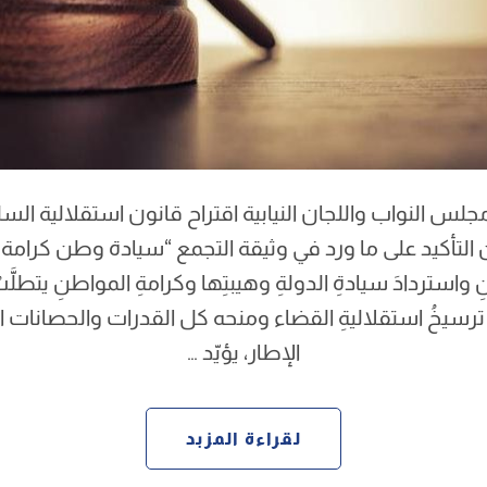
جلس النواب واللجان النيابية اقتراح قانون استقلالية الس
 التأكيد على ما ورد في وثيقة التجمع “سيادة وطن كرام
واستردادَ سيادةِ الدولةِ وهيبتِها وكرامةِ المواطنِ يتطلَّب
رسيخُ استقلاليةِ القضاء ومنحه كل القدرات والحصانات 
الإطار، يؤيّد …
لقراءة المزبد