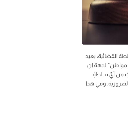
لطة القضائية، يعيد
ة مواطن” لجهة ان
ُ من أيِّ سلطةٍ
الضرورية. وفي هذا