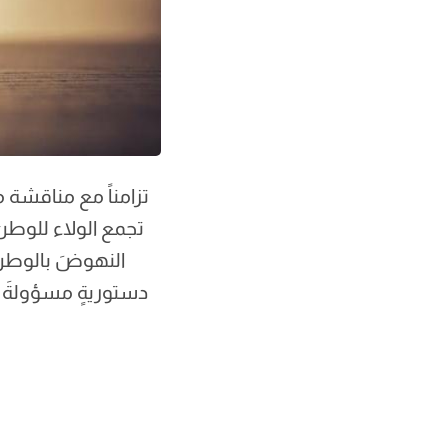
تزامناً مع مناقشة م
تجمع الولاء للوطن
النهوضَ بالوطنِ 
دستوريةٍ مسؤولةَ ت