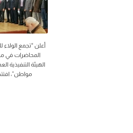
أعلن “تجمع الولاء 
المحاضرات في مبن
الهيئة التنفيذية ا
مواطن”، افتت