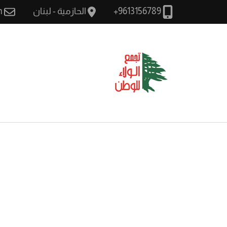
الحازمية - لبنان
m
9613156789+
الولاء للوطن
سيادة وطن كرامة مواط